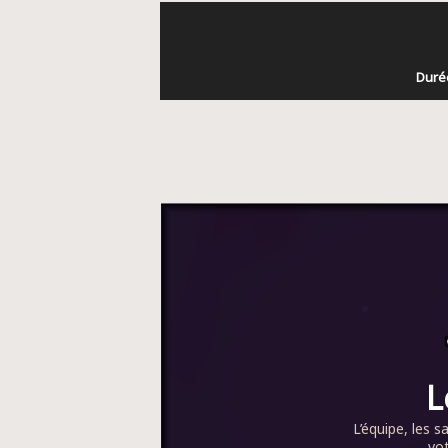
Durée
L
L’équipe, les s
vot