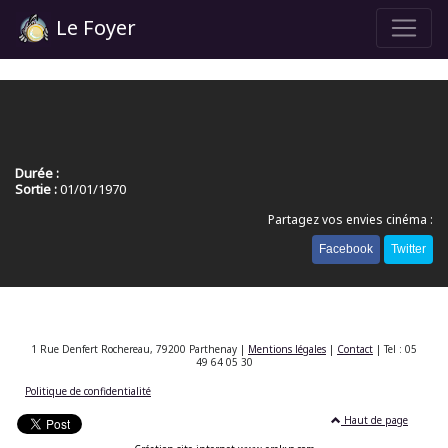
Le Foyer
Durée :
Sortie :
01/01/1970
Partagez vos envies cinéma :
Facebook
Twitter
1 Rue Denfert Rochereau, 79200 Parthenay |
Mentions légales
|
Contact
| Tel : 05
49 64 05 30
Politique de confidentialité
Haut de page