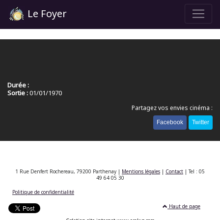
Le Foyer
Durée :
Sortie :
01/01/1970
Partagez vos envies cinéma :
Facebook
Twitter
1 Rue Denfert Rochereau, 79200 Parthenay |
Mentions légales
|
Contact
| Tel : 05
49 64 05 30
Politique de confidentialité
Haut de page