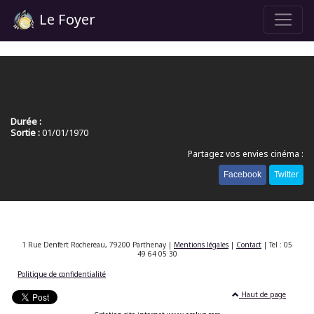
Le Foyer
Durée :
Sortie :
01/01/1970
Partagez vos envies cinéma :
Facebook
Twitter
1 Rue Denfert Rochereau, 79200 Parthenay |
Mentions légales
|
Contact
| Tel : 05
49 64 05 30
Politique de confidentialité
Haut de page