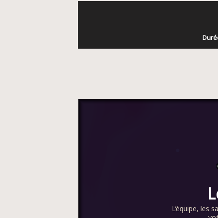
Durée
L
L’équipe, les s
vot