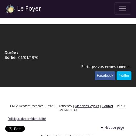
Le Foyer
Durée :
Sortie :
01/01/1970
Partagez vos envies cinéma :
Facebook
Twitter
1 Rue Denfert Rochereau, 79200 Parthenay |
Mentions légales
|
Contact
| Tel : 05
49 64 05 30
Politique de confidentialité
Haut de page