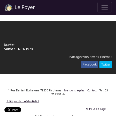
Le Foyer
Durée :
Sortie :
01/01/1970
Partagez vos envies cinéma :
Facebook
Twitter
1 Rue Denfert Rochereau, 79200 Parthenay |
Mentions légales
|
Contact
| Tel : 05
49 64 05 30
Politique de confidentialité
Haut de page