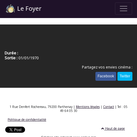
Le Foyer
Durée :
Sortie :
01/01/1970
Partagez vos envies cinéma :
Facebook
Twitter
1 Rue Denfert Rochereau, 79200 Parthenay |
Mentions légales
|
Contact
| Tel : 05
49 64 05 30
Politique de confidentialité
Haut de page