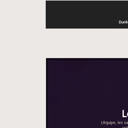
Durée
L
L’équipe, les s
vot