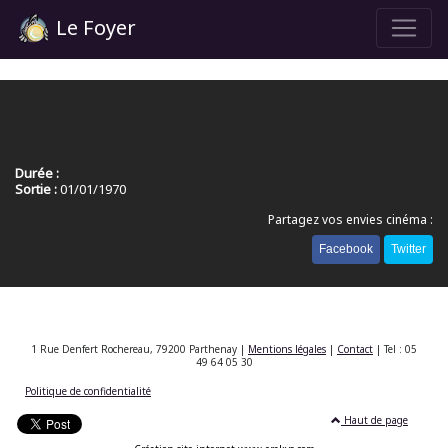
Le Foyer
Durée :
Sortie :
01/01/1970
Partagez vos envies cinéma :
Facebook
Twitter
1 Rue Denfert Rochereau, 79200 Parthenay |
Mentions légales
|
Contact
| Tel : 05
49 64 05 30
Politique de confidentialité
Haut de page