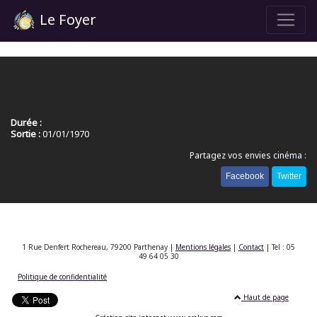
Le Foyer
Durée :
Sortie :
01/01/1970
Partagez vos envies cinéma :
Facebook
Twitter
1 Rue Denfert Rochereau, 79200 Parthenay |
Mentions légales
|
Contact
| Tel : 05
49 64 05 30
Politique de confidentialité
Haut de page