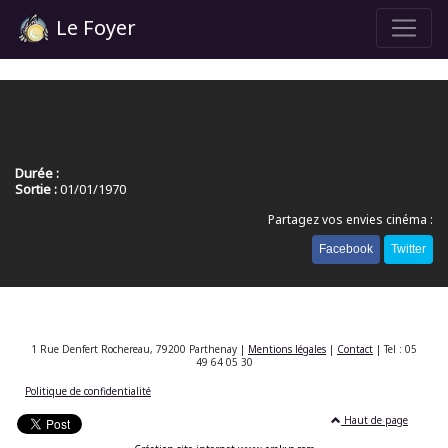
Le Foyer
Durée :
Sortie :
01/01/1970
Partagez vos envies cinéma :
Facebook
Twitter
1 Rue Denfert Rochereau, 79200 Parthenay |
Mentions légales
|
Contact
| Tel : 05
49 64 05 30
Politique de confidentialité
Haut de page