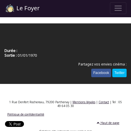
Le Foyer
Durée :
Sortie :
01/01/1970
Partagez vos envies cinéma :
Facebook
Twitter
1 Rue Denfert Rochereau, 79200 Parthenay |
Mentions légales
|
Contact
| Tel : 05
49 64 05 30
Politique de confidentialité
Haut de page