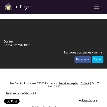
Le Foyer
Durée :
Sortie :
01/01/1970
Partagez vos envies cinéma :
Facebook
Twitter
1 Rue Denfert Rochereau, 79200 Parthenay |
Mentions légales
|
Contact
| Tel : 05
49 64 05 30
Politique de confidentialité
Haut de page